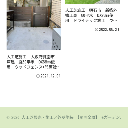
人工芝施工 明石市 新築外
構工事 80平米 DX28mm使
用 ドライテック施工 ウッ
ドフェンス施工 門柱取付工
2022.08.21
事
人工芝施工 大阪府箕面市
戸建 庭30平米 DX38㎜使
用 ウッドフェンス+門扉設置
施工 治水工事 基礎はつり
2021.12.01
© 2026 人工芝販売・施工／外壁塗装 【関西全域】 eガーデン.