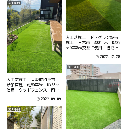
施工事例
人工芝施工 ドッグラン設備
施工 三木市 300平米 DX28
㎜DX38㎜交互に使用 造成工
事一式 外構工事 ウッドフ
2022.12.28
ェンス施工 門扉施工 造園
工事
施工事例
人工芝施工 大阪府和泉市
新築戸建 庭80平米 DX28㎜
使用 ウッドフェンス 門扉
設置施工
2022.09.09
施工事例