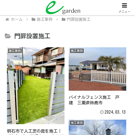
関西全域
人工芝販売・施工、外壁塗装・施工
メニュー
ホーム
施工事例
門扉設置施工
門扉設置施工
施工事例
施工事例
バイナルフェンス施工 戸
建 三重県鈴鹿市
2024.03.13
施工事例
明石市で人工芝の庭を施工｜