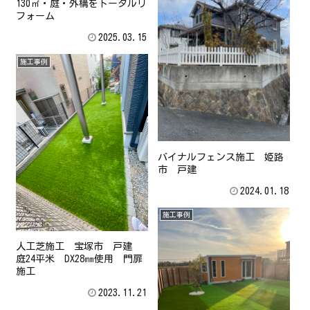
130㎡・庭・外構をトータルリ
フォーム
2025.03.15
施工事例
バイナルフェンス施工 姫路
市 戸建
2024.01.18
施工事例
人工芝施工 宝塚市 戸建
庭24平米 DX28㎜使用 門扉
施工
2023.11.21