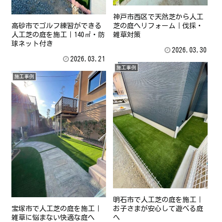
神戸市西区で天然芝から人工
高砂市でゴルフ練習ができる
芝の庭へリフォーム｜伐採・
人工芝の庭を施工｜140㎡・防
雑草対策
球ネット付き
2026.03.30
2026.03.21
施工事例
施工事例
明石市で人工芝の庭を施工｜
宝塚市で人工芝の庭を施工｜
お子さまが安心して遊べる庭
雑草に悩まない快適な庭へ
へ