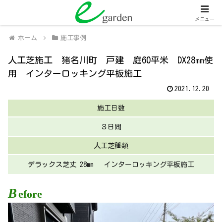
関西全域
人工芝販売・施工、外壁塗装・施工
メニュー
ホーム
施工事例
人工芝施工 猪名川町 戸建 庭60平米 DX28㎜使
用 インターロッキング平板施工
2021.12.20
施工日数
３日間
人工芝種類
デラックス芝丈 28mm インターロッキング平板施工
B
efore