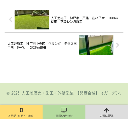
人工芝施工 神戸市 戸建 庭25平米 DX38㎜
使用 下段レンガ施工
人工芝施工 神戸市中央区 ベランダ テラス空
中階 8平米 DX28㎜使用
© 2026 人工芝販売・施工／外壁塗装 【関西全域】 eガーデン.
お電話（9時～18時）
お問い合わせ
先頭に戻る