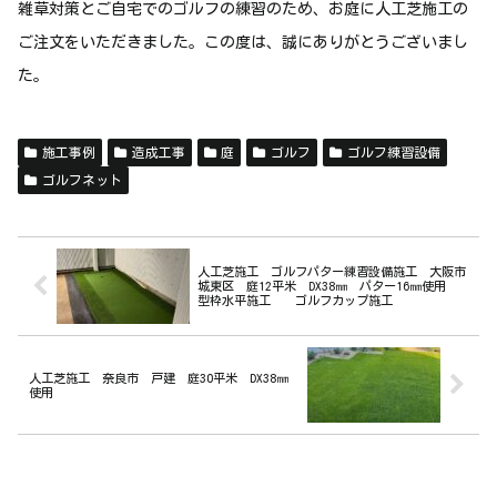
雑草対策とご自宅でのゴルフの練習のため、お庭に人工芝施工の
ご注文をいただきました。この度は、誠にありがとうございまし
た。
施工事例
造成工事
庭
ゴルフ
ゴルフ練習設備
ゴルフネット
人工芝施工 ゴルフパター練習設備施工 大阪市
城東区 庭12平米 DX38㎜ パター16㎜使用
型枠水平施工 ゴルフカップ施工
人工芝施工 奈良市 戸建 庭30平米 DX38㎜
使用