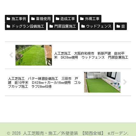
施工事例
重機使用
造成工事
外構工事
ドッグラン設備施工
門扉設置施工
ウッドフェンス
庭
人工芝施工 大阪府和泉市 新築戸建 庭80平
米 DX28㎜使用 ウッドフェンス 門扉設置施工
人工芝施工 パター練習設備施工 三田市 戸
建 庭10平米 ＤX28㎜＋カール16㎜使用 ゴル
フカップ施工 ラフ28㎜仕様
© 2026 人工芝販売・施工／外壁塗装 【関西全域】 eガーデン.