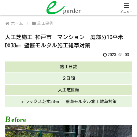
関西全域
人工芝販売・施工、外壁塗装・施工
メニュー
ホーム
施工事例
人工芝施工 神戸市 マンション 庭部分10平米
DX38㎜ 壁際モルタル施工雑草対策
2023.05.03
施工日数
２日間
人工芝種類
デラックス芝丈38㎜ 壁際モルタル施工雑草対策
B
efore