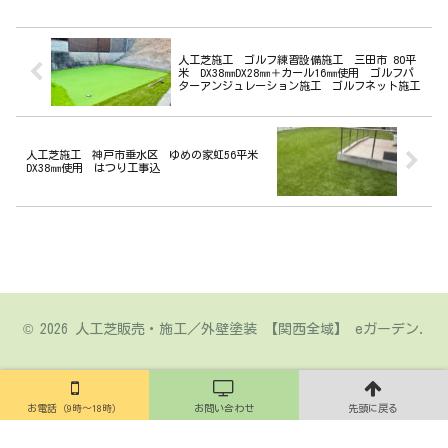
人工芝施工 ゴルフ練習設備施工 三田市 80平
米 DX38㎜DX28㎜＋カール16㎜使用 ゴルフパ
ターアンジュレーション施工 ゴルフネット施工
人工芝施工 神戸市垂水区 ゆめの家虹56平米
DX38㎜使用 はつり工事込
© 2026 人工芝販売・施工／外壁塗装 【関西全域】 eガーデン.
お電話（9時～18時）
お問い合わせ
先頭に戻る