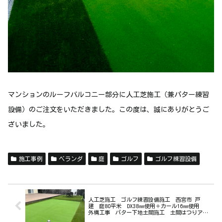
マンションのルーフバルコニー部分に人工芝施工（兼パター練習
設備）のご注文をいただきました。この度は、誠にありがとうご
ざいました。
施工事例
ベランダ
庭
ゴルフ
ゴルフ練習設備
人工芝施工 ゴルフ練習設備施工 西宮市 戸
建 庭80平米 DX38㎜使用＋カール16㎜使用
外構工事 パター下地土間施工 土間はつりアプ
ローチ施工