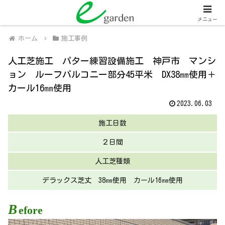
関西全域
人工芝販売・施工、外壁塗装・施工
メニュー
ホーム
施工事例
人工芝施工 パター練習設備施工 神戸市 マンシ
ョン ルーフバルコニー部分45平米 DX38㎜使用＋
カール16㎜使用
2023.06.03
施工日数
２日間
人工芝種類
デラックス芝丈 38㎜使用 カール16㎜使用
B
efore