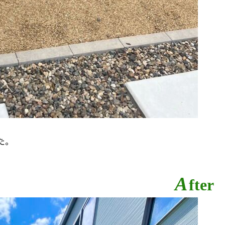
た。
A
fter