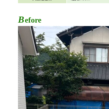
B
efore