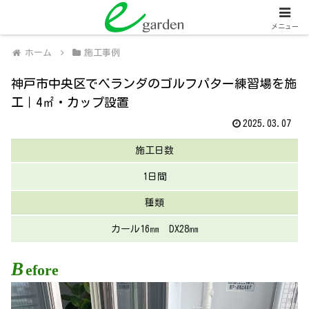
関西全域
人工芝販売・施工、外壁塗装・施工
メニュー
ホーム
施工事例
神戸市中央区でベランダのゴルフパター練習場を施
工｜4㎡・カップ設置
2025.03.07
施工日数
1日間
種類
カール16㎜ DX28㎜
B
efore