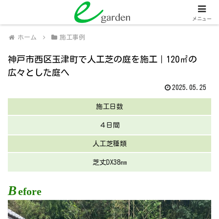
関西全域
人工芝販売・施工、外壁塗装・施工
メニュー
ホーム
施工事例
神戸市西区玉津町で人工芝の庭を施工｜120㎡の
広々とした庭へ
2025.05.25
施工日数
４日間
人工芝種類
芝丈DX38㎜
B
efore