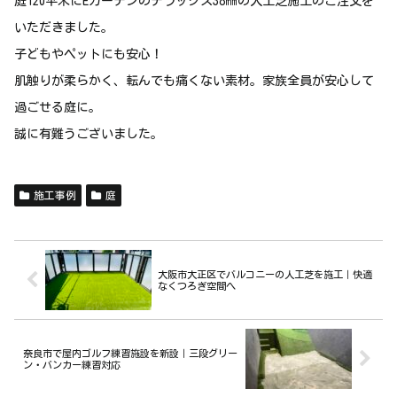
庭120平米にEガーデンのデラックス38㎜の人工芝施工のご注文を
いただきました。
子どもやペットにも安心！
肌触りが柔らかく、転んでも痛くない素材。家族全員が安心して
過ごせる庭に。
誠に有難うございました。
施工事例
庭
大阪市大正区でバルコニーの人工芝を施工｜快適
なくつろぎ空間へ
奈良市で屋内ゴルフ練習施設を新設｜三段グリー
ン・バンカー練習対応