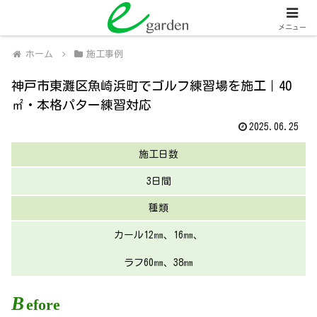
関西全域
人工芝販売・施工、外壁塗装・施工
メニュー
ホーム
施工事例
神戸市東灘区魚崎浜町でゴルフ練習場を施工｜40
㎡・本格パター練習対応
2025.06.25
施工日数
3日間
種類
カール12㎜、16㎜、
ラフ60㎜、38㎜
B
efore