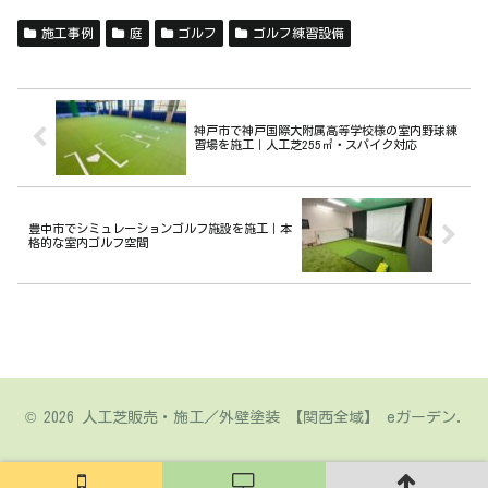
施工事例
庭
ゴルフ
ゴルフ練習設備
神戸市で神戸国際大附属高等学校様の室内野球練
習場を施工｜人工芝255㎡・スパイク対応
豊中市でシミュレーションゴルフ施設を施工｜本
格的な室内ゴルフ空間
© 2026 人工芝販売・施工／外壁塗装 【関西全域】 eガーデン.