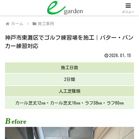
関西全域
人工芝販売・施工、外壁塗装・施工
メニュー
ホーム
施工事例
神戸市東灘区でゴルフ練習場を施工｜パター・バン
カー練習対応
2026.01.15
施工日数
2日間
人工芝種類
カール芝丈12㎜・カール芝丈16㎜・ラフ38㎜・ラフ60㎜
B
efore