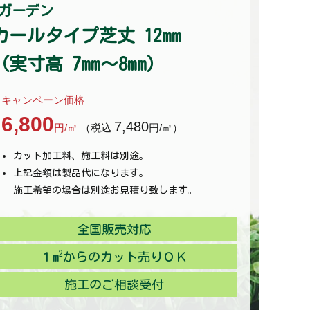
eガーデン
カールタイプ芝丈 12mm
（実寸高 7mm～8mm）
キャンペーン価格
6,800
7,480
円/㎡
（税込
円/㎡）
カット加工料、施工料は別途。
上記金額は製品代になります。
施工希望の場合は別途お見積り致します。
全国販売対応
2
１m
からのカット売りＯＫ
施工のご相談受付