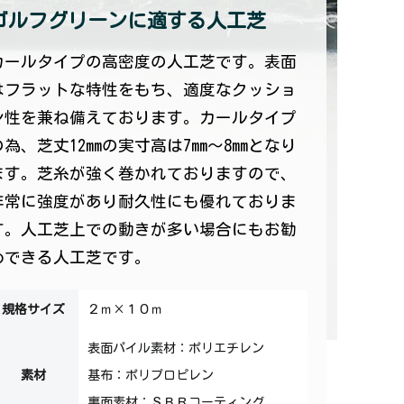
ゴルフグリーンに適する人工芝
カールタイプの高密度の人工芝です。表面
はフラットな特性をもち、適度なクッショ
ン性を兼ね備えております。カールタイプ
の為、芝丈12mmの実寸高は7mm～8mmとなり
ます。芝糸が強く巻かれておりますので、
非常に強度があり耐久性にも優れておりま
す。人工芝上での動きが多い場合にもお勧
めできる人工芝です。
規格サイズ
２ｍ×１０ｍ
表面パイル素材：ポリエチレン
素材
基布：ポリプロピレン
裏面素材：ＳＢＲコーティング