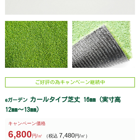
ご好評の為キャンペーン継続中
カールタイプ芝丈 16mm
（実寸高
eガーデン
12mm～13mm）
キャンペーン価格
6,800
7,480
円/㎡
（税込
円/㎡）