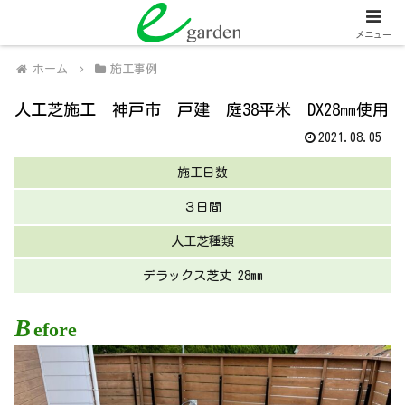
関西全域
人工芝販売・施工、外壁塗装・施工
メニュー
ホーム
施工事例
人工芝施工 神戸市 戸建 庭38平米 DX28㎜使用
2021.08.05
施工日数
３日間
人工芝種類
デラックス芝丈 28mm
B
efore