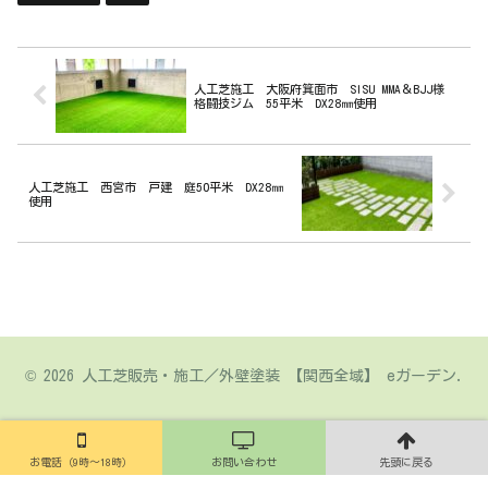
人工芝施工 大阪府箕面市 SISU MMA＆BJJ様
格闘技ジム 55平米 DX28㎜使用
人工芝施工 西宮市 戸建 庭50平米 DX28㎜
使用
© 2026 人工芝販売・施工／外壁塗装 【関西全域】 eガーデン.
お電話（9時～18時）
お問い合わせ
先頭に戻る